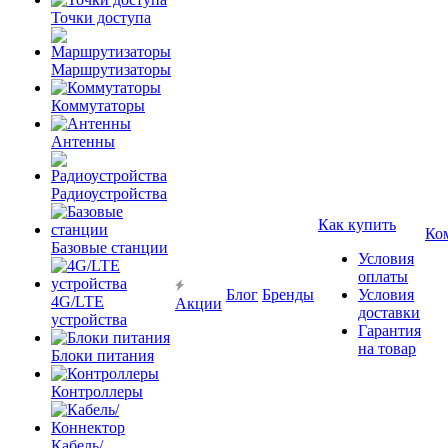
Точки доступа
Маршрутизаторы
Коммутаторы
Антенны
Радиоустройства
Как купить
Ко
Базовые станции
Условия
оплаты
Блог
Бренды
Условия
4G/LTE
Акции
доставки
устройства
Гарантия
на товар
Блоки питания
Контроллеры
Кабель/