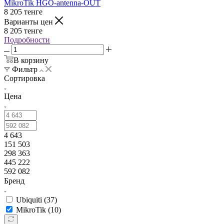
MikroTik HGO-antenna-OUT
8 205
тенге
Варианты цен
8 205
тенге
Подробности
В корзину
Фильтр
Сортировка
Цена
4 643
151 503
298 363
445 222
592 082
Бренд
Ubiquiti (
37
)
MikroTik (
10
)