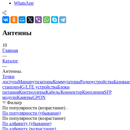
WhatsApp
Антенны
10
Главная
—
Каталог
—
Антенны
Точки
доступа
Маршрутизаторы
Коммутаторы
Радиоустройства
Базовые
станции
4G/LTE устройства
Блоки
питания
Контроллеры
Кабель/Коннектор
Крепления
SFP
модули
Камеры
GPON
Фильтр
По популярности (возрастание)
По популярности (убывание)
По популярности (возрастание)
По алфавиту (убывание)
По алфавиту (возрастание)