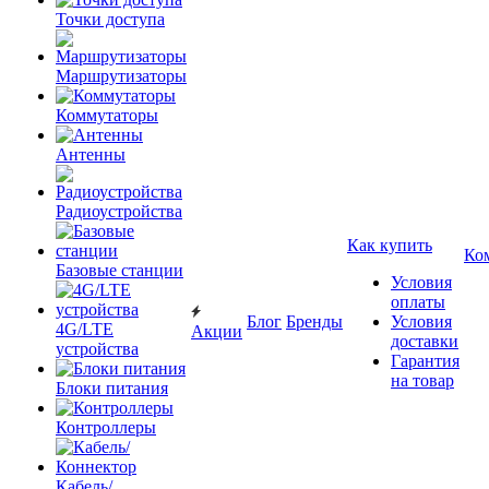
Точки доступа
Маршрутизаторы
Коммутаторы
Антенны
Радиоустройства
Как купить
Ко
Базовые станции
Условия
оплаты
Блог
Бренды
Условия
4G/LTE
Акции
доставки
устройства
Гарантия
на товар
Блоки питания
Контроллеры
Кабель/