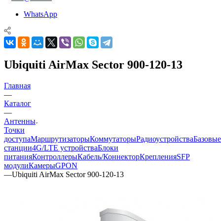
WhatsApp
Ubiquiti AirMax Sector 900-120-13
Главная
—
Каталог
—
Антенны
Точки
доступа
Маршрутизаторы
Коммутаторы
Радиоустройства
Базовые
станции
4G/LTE устройства
Блоки
питания
Контроллеры
Кабель/Коннектор
Крепления
SFP
модули
Камеры
GPON
—
Ubiquiti AirMax Sector 900-120-13