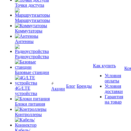
Точки доступа
Маршрутизаторы
Коммутаторы
Антенны
Радиоустройства
Как купить
Ко
Базовые станции
Условия
оплаты
Блог
Бренды
Условия
4G/LTE
Акции
доставки
устройства
Гарантия
на товар
Блоки питания
Контроллеры
Кабель/