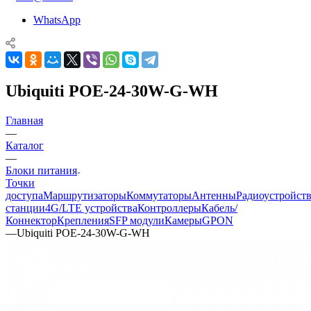
WhatsApp
Ubiquiti POE-24-30W-G-WH
Главная
—
Каталог
—
Блоки питания
Точки
доступа
Маршрутизаторы
Коммутаторы
Антенны
Радиоустройст
станции
4G/LTE устройства
Контроллеры
Кабель/
Коннектор
Крепления
SFP модули
Камеры
GPON
—
Ubiquiti POE-24-30W-G-WH