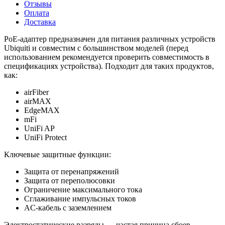
Отзывы
Оплата
Доставка
PoE-адаптер предназначен для питания различных устройств
Ubiquiti и совместим с большинством моделей (перед
использованием рекомендуется проверить совместимость в
спецификациях устройства). Подходит для таких продуктов,
как:
airFiber
airMAX
EdgeMAX
mFi
UniFi AP
UniFi Protect
Ключевые защитные функции:
Защита от перенапряжений
Защита от переполюсовки
Ограничение максимального тока
Сглаживание импульсных токов
AC-кабель с заземлением
Электростатические разряды — частая причина сбоев