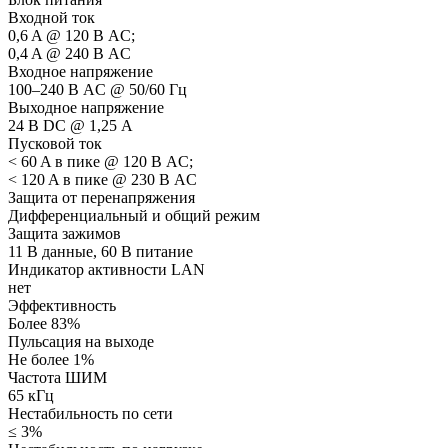
Входной ток
0,6 A @ 120 В AC;
0,4 A @ 240 В AC
Входное напряжение
100–240 В AC @ 50/60 Гц
Выходное напряжение
24 В DC @ 1,25 А
Пусковой ток
< 60 A в пике @ 120 В AC;
< 120 A в пике @ 230 В AC
Защита от перенапряжения
Дифференциальный и общий режим
Защита зажимов
11 В данные, 60 В питание
Индикатор активности LAN
нет
Эффективность
Более 83%
Пульсация на выходе
Не более 1%
Частота ШИМ
65 кГц
Нестабильность по сети
≤ 3%