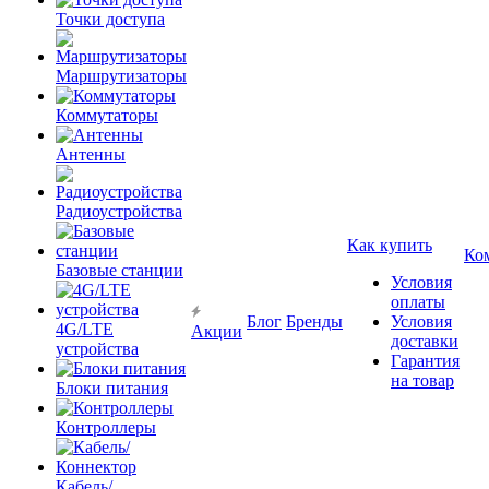
Точки доступа
Маршрутизаторы
Коммутаторы
Антенны
Радиоустройства
Как купить
Ко
Базовые станции
Условия
оплаты
Блог
Бренды
Условия
4G/LTE
Акции
доставки
устройства
Гарантия
на товар
Блоки питания
Контроллеры
Кабель/