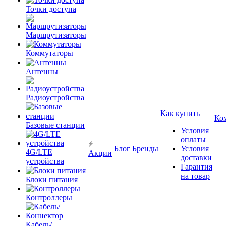
Точки доступа
Маршрутизаторы
Коммутаторы
Антенны
Радиоустройства
Как купить
Ко
Базовые станции
Условия
оплаты
Блог
Бренды
Условия
4G/LTE
Акции
доставки
устройства
Гарантия
на товар
Блоки питания
Контроллеры
Кабель/