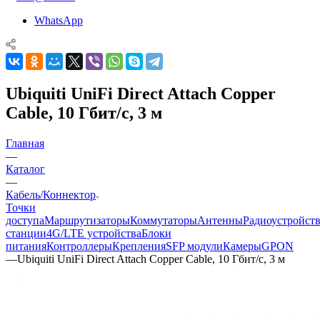
WhatsApp
Ubiquiti UniFi Direct Attach Copper
Cable, 10 Гбит/с, 3 м
Главная
—
Каталог
—
Кабель/Коннектор
Точки
доступа
Маршрутизаторы
Коммутаторы
Антенны
Радиоустройст
станции
4G/LTE устройства
Блоки
питания
Контроллеры
Крепления
SFP модули
Камеры
GPON
—
Ubiquiti UniFi Direct Attach Copper Cable, 10 Гбит/с, 3 м