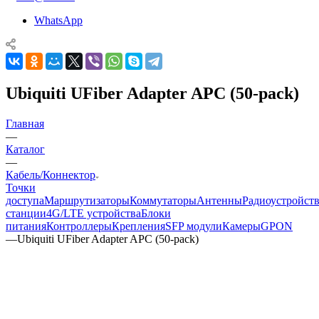
WhatsApp
Ubiquiti UFiber Adapter APC (50-pack)
Главная
—
Каталог
—
Кабель/Коннектор
Точки
доступа
Маршрутизаторы
Коммутаторы
Антенны
Радиоустройст
станции
4G/LTE устройства
Блоки
питания
Контроллеры
Крепления
SFP модули
Камеры
GPON
—
Ubiquiti UFiber Adapter APC (50-pack)