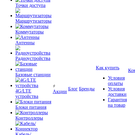
Точки доступа
Маршрутизаторы
Коммутаторы
Антенны
Радиоустройства
Как купить
Ко
Базовые станции
Условия
оплаты
Блог
Бренды
Условия
4G/LTE
Акции
доставки
устройства
Гарантия
на товар
Блоки питания
Контроллеры
Кабель/