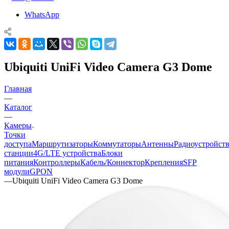
WhatsApp
Ubiquiti UniFi Video Camera G3 Dome
Главная
—
Каталог
—
Камеры
Точки
доступа
Маршрутизаторы
Коммутаторы
Антенны
Радиоустройст
станции
4G/LTE устройства
Блоки
питания
Контроллеры
Кабель/Коннектор
Крепления
SFP
модули
GPON
—
Ubiquiti UniFi Video Camera G3 Dome