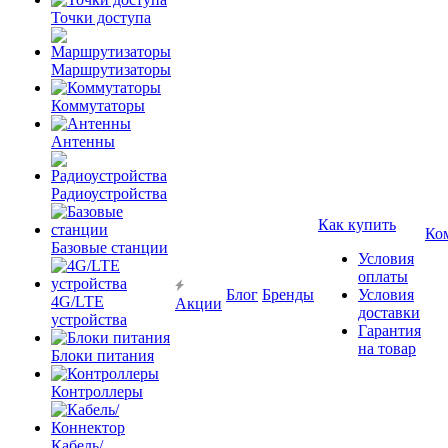
Точки доступа
Маршрутизаторы
Коммутаторы
Антенны
Радиоустройства
Как купить
Ко
Базовые станции
Условия
оплаты
Блог
Бренды
Условия
4G/LTE
Акции
доставки
устройства
Гарантия
на товар
Блоки питания
Контроллеры
Кабель/