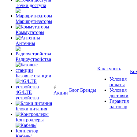
Точки доступа
Маршрутизаторы
Коммутаторы
Антенны
Радиоустройства
Как купить
Ко
Базовые станции
Условия
оплаты
Блог
Бренды
Условия
4G/LTE
Акции
доставки
устройства
Гарантия
на товар
Блоки питания
Контроллеры
Кабель/