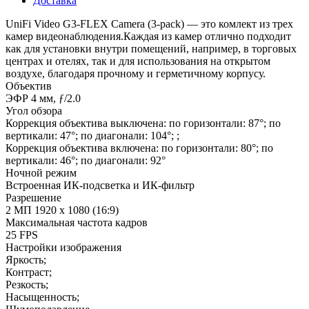
Доставка
UniFi Video G3-FLEX Camera (3-pack) — это комлект из трех
камер видеонаблюдения.Каждая из камер отлично подходит
как для установки внутри помещений, например, в торговых
центрах и отелях, так и для использования на открытом
воздухе, благодаря прочному и герметичному корпусу.
Объектив
ЭФР 4 мм, ƒ/2.0
Угол обзора
Коррекция объектива выключена: по горизонтали: 87°; по
вертикали: 47°; по диагонали: 104°; ;
Коррекция объектива включена: по горизонтали: 80°; по
вертикали: 46°; по диагонали: 92°
Ночной режим
Встроенная ИК-подсветка и ИК-фильтр
Разрешение
2 МП 1920 x 1080 (16:9)
Максимальная частота кадров
25 FPS
Настройки изображения
Яркость;
Контраст;
Резкость;
Насыщенность;