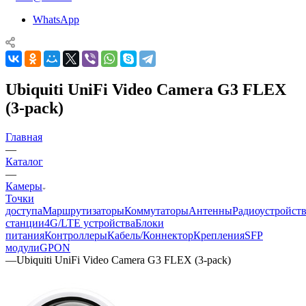
WhatsApp
Ubiquiti UniFi Video Camera G3 FLEX
(3-pack)
Главная
—
Каталог
—
Камеры
Точки
доступа
Маршрутизаторы
Коммутаторы
Антенны
Радиоустройст
станции
4G/LTE устройства
Блоки
питания
Контроллеры
Кабель/Коннектор
Крепления
SFP
модули
GPON
—
Ubiquiti UniFi Video Camera G3 FLEX (3-pack)