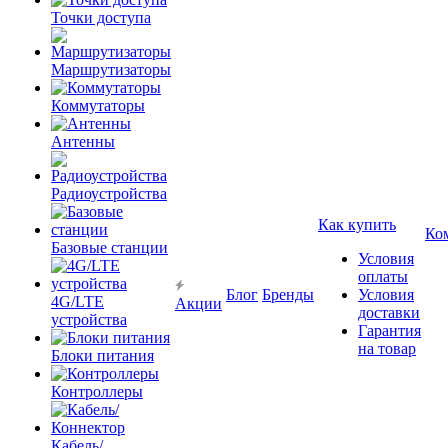
Точки доступа
Маршрутизаторы
Коммутаторы
Антенны
Радиоустройства
Как купить
Ко
Базовые станции
Условия
оплаты
Блог
Бренды
Условия
4G/LTE
Акции
доставки
устройства
Гарантия
на товар
Блоки питания
Контроллеры
Кабель/