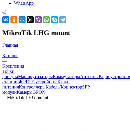
WhatsApp
MikroTik LHG mount
Главная
—
Каталог
—
Крепления
Точки
доступа
Маршрутизаторы
Коммутаторы
Антенны
Радиоустройст
станции
4G/LTE устройства
Блоки
питания
Контроллеры
Кабель/Коннектор
SFP
модули
Камеры
GPON
—
MikroTik LHG mount