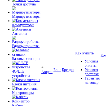
Точки доступа
Маршрутизаторы
Коммутаторы
Антенны
Радиоустройства
Как купить
Ко
Базовые станции
Условия
оплаты
Блог
Бренды
Условия
4G/LTE
Акции
доставки
устройства
Гарантия
на товар
Блоки питания
Контроллеры
Кабель/