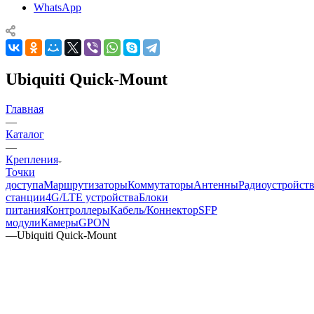
WhatsApp
Ubiquiti Quick-Mount
Главная
—
Каталог
—
Крепления
Точки
доступа
Маршрутизаторы
Коммутаторы
Антенны
Радиоустройст
станции
4G/LTE устройства
Блоки
питания
Контроллеры
Кабель/Коннектор
SFP
модули
Камеры
GPON
—
Ubiquiti Quick-Mount