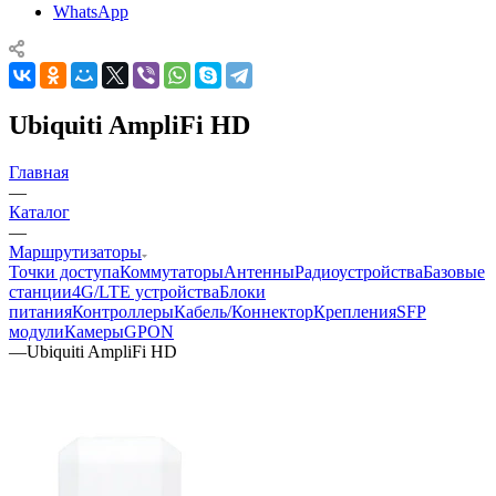
WhatsApp
Ubiquiti AmpliFi HD
Главная
—
Каталог
—
Маршрутизаторы
Точки доступа
Коммутаторы
Антенны
Радиоустройства
Базовые
станции
4G/LTE устройства
Блоки
питания
Контроллеры
Кабель/Коннектор
Крепления
SFP
модули
Камеры
GPON
—
Ubiquiti AmpliFi HD