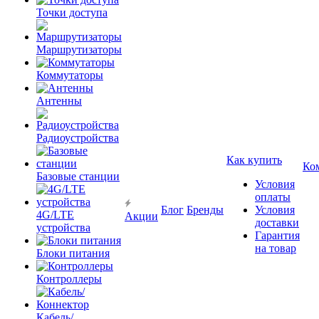
Точки доступа
Маршрутизаторы
Коммутаторы
Антенны
Радиоустройства
Как купить
Ко
Базовые станции
Условия
оплаты
Блог
Бренды
Условия
4G/LTE
Акции
доставки
устройства
Гарантия
на товар
Блоки питания
Контроллеры
Кабель/