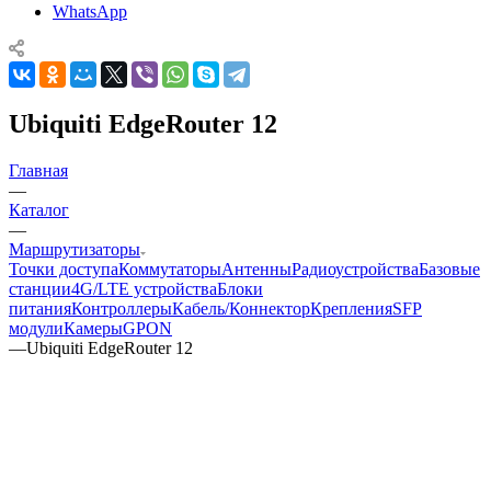
WhatsApp
Ubiquiti EdgeRouter 12
Главная
—
Каталог
—
Маршрутизаторы
Точки доступа
Коммутаторы
Антенны
Радиоустройства
Базовые
станции
4G/LTE устройства
Блоки
питания
Контроллеры
Кабель/Коннектор
Крепления
SFP
модули
Камеры
GPON
—
Ubiquiti EdgeRouter 12