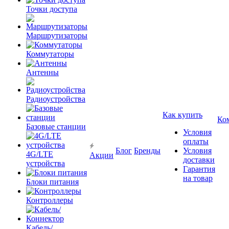
Точки доступа
Маршрутизаторы
Коммутаторы
Антенны
Радиоустройства
Как купить
Ко
Базовые станции
Условия
оплаты
Блог
Бренды
Условия
4G/LTE
Акции
доставки
устройства
Гарантия
на товар
Блоки питания
Контроллеры
Кабель/