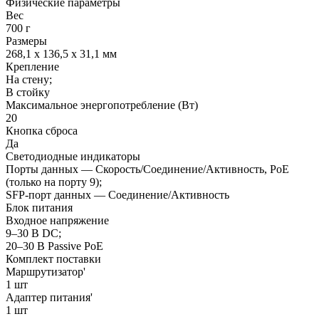
Физические параметры
Вес
700 г
Размеры
268,1 х 136,5 х 31,1 мм
Крепление
На стену;
В стойку
Максимальное энергопотребление (Вт)
20
Кнопка сброса
Да
Светодиодные индикаторы
Порты данных — Скорость/Соединение/Активность, PoE
(только на порту 9);
SFP-порт данных — Соединение/Активность
Блок питания
Входное напряжение
9–30 В DC;
20–30 В Passive PoE
Комплект поставки
Маршрутизатор'
1 шт
Адаптер питания'
1 шт