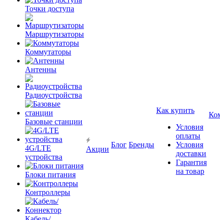
Точки доступа
Маршрутизаторы
Коммутаторы
Антенны
Радиоустройства
Как купить
Ко
Базовые станции
Условия
оплаты
Блог
Бренды
Условия
4G/LTE
Акции
доставки
устройства
Гарантия
на товар
Блоки питания
Контроллеры
Кабель/