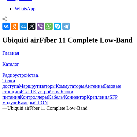
WhatsApp
Ubiquiti airFiber 11 Complete Low-Band
Главная
—
Каталог
—
Радиоустройства
Точки
доступа
Маршрутизаторы
Коммутаторы
Антенны
Базовые
станции
4G/LTE устройства
Блоки
питания
Контроллеры
Кабель/Коннектор
Крепления
SFP
модули
Камеры
GPON
—
Ubiquiti airFiber 11 Complete Low-Band