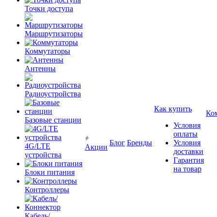
Точки доступа
Маршрутизаторы
Коммутаторы
Антенны
Радиоустройства
Как купить
Ко
Базовые станции
Условия
оплаты
Блог
Бренды
Условия
4G/LTE
Акции
доставки
устройства
Гарантия
на товар
Блоки питания
Контроллеры
Кабель/