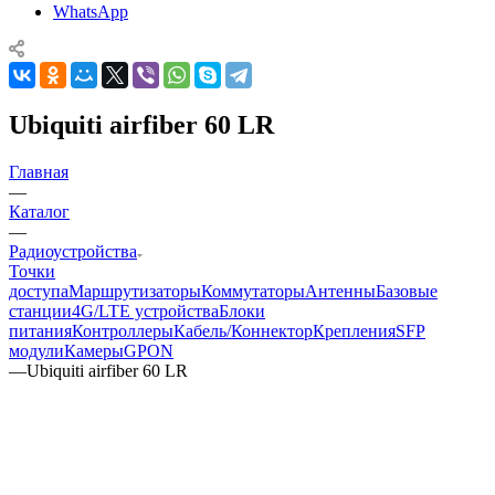
WhatsApp
Ubiquiti airfiber 60 LR
Главная
—
Каталог
—
Радиоустройства
Точки
доступа
Маршрутизаторы
Коммутаторы
Антенны
Базовые
станции
4G/LTE устройства
Блоки
питания
Контроллеры
Кабель/Коннектор
Крепления
SFP
модули
Камеры
GPON
—
Ubiquiti airfiber 60 LR