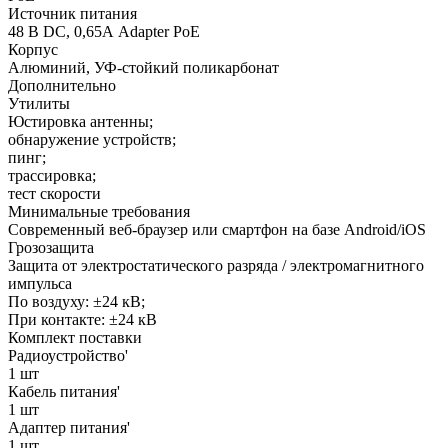
Источник питания
48 В DC, 0,65А Adapter PoE
Корпус
Алюминий, УФ-стойкий поликарбонат
Дополнительно
Утилиты
Юстировка антенны;
обнаружение устройств;
пинг;
трассировка;
тест скорости
Минимальные требования
Современный веб-браузер или смартфон на базе Android/iOS
Грозозащита
Защита от электростатического разряда / электромагнитного
импульса
По воздуху: ±24 кВ;
При контакте: ±24 кВ
Комплект поставки
Радиоустройство'
1 шт
Кабель питания'
1 шт
Адаптер питания'
1 шт