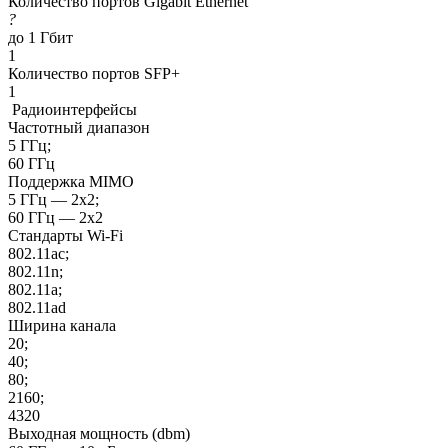
Количество портов Gigabit Ethernet
?
до 1 Гбит
1
Количество портов SFP+
1
Радиоинтерфейсы
Частотный диапазон
5 ГГц;
60 ГГц
Поддержка MIMO
5 ГГц — 2x2;
60 ГГц — 2x2
Стандарты Wi-Fi
802.11ac;
802.11n;
802.11a;
802.11ad
Ширина канала
20;
40;
80;
2160;
4320
Выходная мощность (dbm)