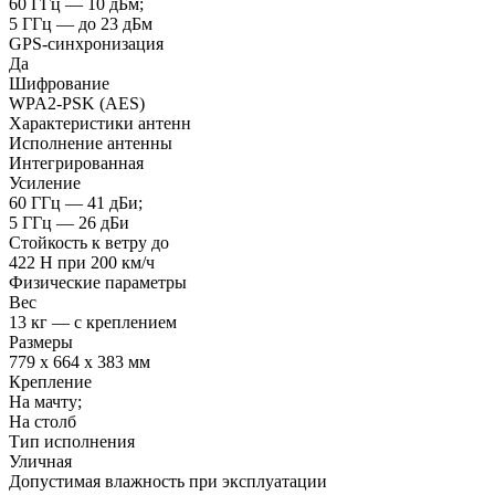
60 ГГц — 10 дБм;
5 ГГц — до 23 дБм
GPS-синхронизация
Да
Шифрование
WPA2-PSK (AES)
Характеристики антенн
Исполнение антенны
Интегрированная
Усиление
60 ГГц — 41 дБи;
5 ГГц — 26 дБи
Стойкость к ветру до
422 Н при 200 км/ч
Физические параметры
Вес
13 кг — с креплением
Размеры
779 х 664 х 383 мм
Крепление
На мачту;
На столб
Тип исполнения
Уличная
Допустимая влажность при эксплуатации