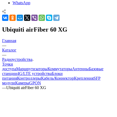
WhatsApp
Ubiquiti airFiber 60 XG
Главная
—
Каталог
—
Радиоустройства
Точки
доступа
Маршрутизаторы
Коммутаторы
Антенны
Базовые
станции
4G/LTE устройства
Блоки
питания
Контроллеры
Кабель/Коннектор
Крепления
SFP
модули
Камеры
GPON
—
Ubiquiti airFiber 60 XG