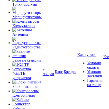
Точки доступа
Маршрутизаторы
Коммутаторы
Антенны
Радиоустройства
Как купить
Ко
Базовые станции
Условия
оплаты
Блог
Бренды
Условия
4G/LTE
Акции
доставки
устройства
Гарантия
на товар
Блоки питания
Контроллеры
Кабель/