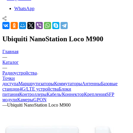
WhatsApp
Ubiquiti NanoStation Loco M900
Главная
—
Каталог
—
Радиоустройства
Точки
доступа
Маршрутизаторы
Коммутаторы
Антенны
Базовые
станции
4G/LTE устройства
Блоки
питания
Контроллеры
Кабель/Коннектор
Крепления
SFP
модули
Камеры
GPON
—
Ubiquiti NanoStation Loco M900