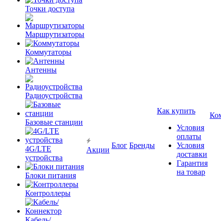
Точки доступа
Маршрутизаторы
Коммутаторы
Антенны
Радиоустройства
Как купить
Ко
Базовые станции
Условия
оплаты
Блог
Бренды
Условия
4G/LTE
Акции
доставки
устройства
Гарантия
на товар
Блоки питания
Контроллеры
Кабель/