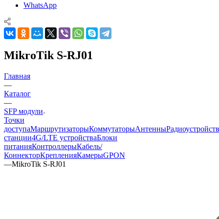
WhatsApp
MikroTik S-RJ01
Главная
—
Каталог
—
SFP модули
Точки
доступа
Маршрутизаторы
Коммутаторы
Антенны
Радиоустройст
станции
4G/LTE устройства
Блоки
питания
Контроллеры
Кабель/
Коннектор
Крепления
Камеры
GPON
—
MikroTik S-RJ01