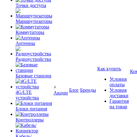
Точки доступа
Маршрутизаторы
Коммутаторы
Антенны
Радиоустройства
Как купить
Ко
Базовые станции
Условия
оплаты
Блог
Бренды
Условия
4G/LTE
Акции
доставки
устройства
Гарантия
на товар
Блоки питания
Контроллеры
Кабель/