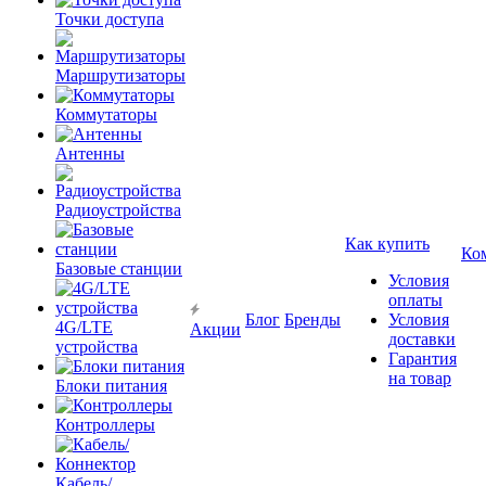
Точки доступа
Маршрутизаторы
Коммутаторы
Антенны
Радиоустройства
Как купить
Ко
Базовые станции
Условия
оплаты
Блог
Бренды
Условия
4G/LTE
Акции
доставки
устройства
Гарантия
на товар
Блоки питания
Контроллеры
Кабель/