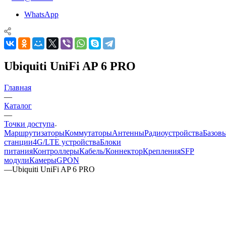
WhatsApp
Ubiquiti UniFi AP 6 PRO
Главная
—
Каталог
—
Точки доступа
Маршрутизаторы
Коммутаторы
Антенны
Радиоустройства
Базов
станции
4G/LTE устройства
Блоки
питания
Контроллеры
Кабель/Коннектор
Крепления
SFP
модули
Камеры
GPON
—
Ubiquiti UniFi AP 6 PRO