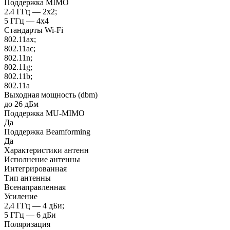
Поддержка MIMO
2.4 ГГц — 2x2;
5 ГГц — 4x4
Стандарты Wi-Fi
802.11ax;
802.11ac;
802.11n;
802.11g;
802.11b;
802.11a
Выходная мощность (dbm)
до 26 дБм
Поддержка MU-MIMO
Да
Поддержка Beamforming
Да
Характеристики антенн
Исполнение антенны
Интегрированная
Тип антенны
Всенаправленная
Усиление
2,4 ГГц — 4 дБи;
5 ГГц — 6 дБи
Поляризация