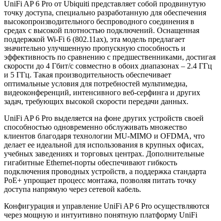
UniFi AP 6 Pro от Ubiquiti представляет собой продвинутую
точку доступа, специально разработанную для обеспечения
высокопроизводительного беспроводного соединения в
средах с высокой плотностью подключений. Оснащенная
поддержкой Wi-Fi 6 (802.11ax), эта модель предлагает
значительно улучшенную пропускную способность и
эффективность по сравнению с предшественниками, достигая
скорости до 4 Гбит/с совместно в обоих диапазонах – 2.4 ГГц
и 5 ГГц. Такая производительность обеспечивает
оптимальные условия для потребностей мультимедиа,
видеоконференций, интенсивного веб-серфинга и других
задач, требующих высокой скорости передачи данных.
UniFi AP 6 Pro выделяется на фоне других устройств своей
способностью одновременно обслуживать множество
клиентов благодаря технологии MU-MIMO и OFDMA, что
делает ее идеальной для использования в крупных офисах,
учебных заведениях и торговых центрах. Дополнительные
гигабитные Ethernet-порты обеспечивают гибкость
подключения проводных устройств, а поддержка стандарта
PoE+ упрощает процесс монтажа, позволяя питать точку
доступа напрямую через сетевой кабель.
Конфигурация и управление UniFi AP 6 Pro осуществляются
через мощную и интуитивно понятную платформу UniFi