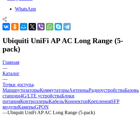
WhatsApp
Ubiquiti UniFi AP AC Long Range (5-
pack)
Главная
—
Каталог
—
Точки доступа
Маршрутизаторы
Коммутаторы
Антенны
Радиоустройства
Базов
станции
4G/LTE устройства
Блоки
питания
Контроллеры
Кабель/Коннектор
Крепления
SFP
модули
Камеры
GPON
—
Ubiquiti UniFi AP AC Long Range (5-pack)