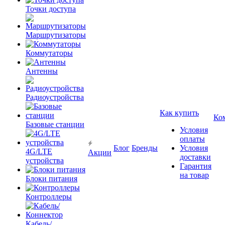
Точки доступа
Маршрутизаторы
Коммутаторы
Антенны
Радиоустройства
Как купить
Ко
Базовые станции
Условия
оплаты
Блог
Бренды
Условия
4G/LTE
Акции
доставки
устройства
Гарантия
на товар
Блоки питания
Контроллеры
Кабель/