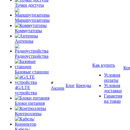
Точки доступа
Маршрутизаторы
Коммутаторы
Антенны
Радиоустройства
Как купить
Ко
Базовые станции
Условия
оплаты
Блог
Бренды
Условия
4G/LTE
Акции
доставки
устройства
Гарантия
на товар
Блоки питания
Контроллеры
Кабель/