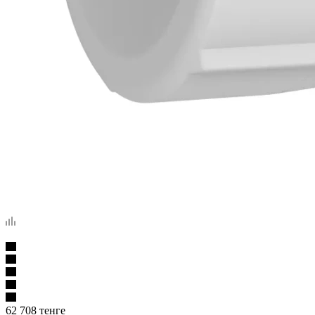
62 708
тенге