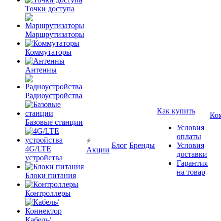
Точки доступа
Маршрутизаторы
Коммутаторы
Антенны
Радиоустройства
Как купить
Ко
Базовые станции
Условия
оплаты
Блог
Бренды
Условия
4G/LTE
Акции
доставки
устройства
Гарантия
на товар
Блоки питания
Контроллеры
Кабель/