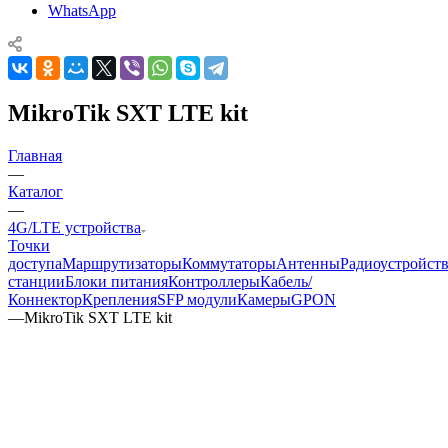
WhatsApp
MikroTik SXT LTE kit
Главная
—
Каталог
—
4G/LTE устройства
Точки
доступа
Маршрутизаторы
Коммутаторы
Антенны
Радиоустройст
станции
Блоки питания
Контроллеры
Кабель/
Коннектор
Крепления
SFP модули
Камеры
GPON
—
MikroTik SXT LTE kit