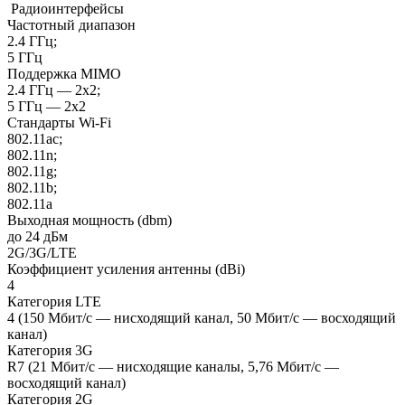
Радиоинтерфейсы
Частотный диапазон
2.4 ГГц;
5 ГГц
Поддержка MIMO
2.4 ГГц — 2x2;
5 ГГц — 2x2
Стандарты Wi-Fi
802.11ac;
802.11n;
802.11g;
802.11b;
802.11a
Выходная мощность (dbm)
до 24 дБм
2G/3G/LTE
Коэффициент усиления антенны (dBi)
4
Категория LTE
4 (150 Мбит/с — нисходящий канал, 50 Мбит/с — восходящий
канал)
Категория 3G
R7 (21 Мбит/с — нисходящие каналы, 5,76 Мбит/с —
восходящий канал)
Категория 2G