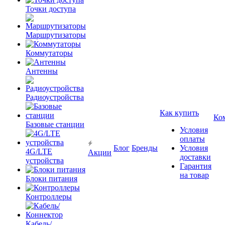
Точки доступа
Маршрутизаторы
Коммутаторы
Антенны
Радиоустройства
Как купить
Ко
Базовые станции
Условия
оплаты
Блог
Бренды
Условия
4G/LTE
Акции
доставки
устройства
Гарантия
на товар
Блоки питания
Контроллеры
Кабель/