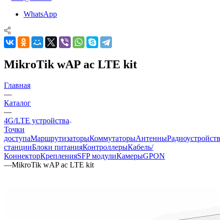
WhatsApp
MikroTik wAP ac LTE kit
Главная
—
Каталог
—
4G/LTE устройства
Точки
доступа
Маршрутизаторы
Коммутаторы
Антенны
Радиоустройст
станции
Блоки питания
Контроллеры
Кабель/
Коннектор
Крепления
SFP модули
Камеры
GPON
—
MikroTik wAP ac LTE kit