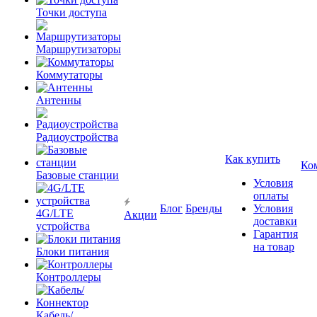
Точки доступа
Маршрутизаторы
Коммутаторы
Антенны
Радиоустройства
Как купить
Ко
Базовые станции
Условия
оплаты
Блог
Бренды
Условия
4G/LTE
Акции
доставки
устройства
Гарантия
на товар
Блоки питания
Контроллеры
Кабель/