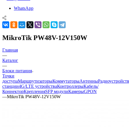
WhatsApp
MikroTik PW48V-12V150W
Главная
—
Каталог
—
Блоки питания
Точки
доступа
Маршрутизаторы
Коммутаторы
Антенны
Радиоустройст
станции
4G/LTE устройства
Контроллеры
Кабель/
Коннектор
Крепления
SFP модули
Камеры
GPON
—
MikroTik PW48V-12V150W