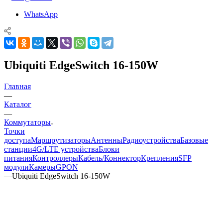
WhatsApp
Ubiquiti EdgeSwitch 16-150W
Главная
—
Каталог
—
Коммутаторы
Точки
доступа
Маршрутизаторы
Антенны
Радиоустройства
Базовые
станции
4G/LTE устройства
Блоки
питания
Контроллеры
Кабель/Коннектор
Крепления
SFP
модули
Камеры
GPON
—
Ubiquiti EdgeSwitch 16-150W