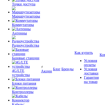
Точки доступа
Маршрутизаторы
Коммутаторы
Антенны
Радиоустройства
Как купить
Ко
Базовые станции
Условия
оплаты
Блог
Бренды
Условия
4G/LTE
Акции
доставки
устройства
Гарантия
на товар
Блоки питания
Контроллеры
Кабель/