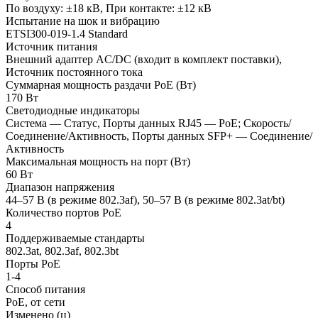
По воздуху: ±18 кВ, При контакте: ±12 кВ
Испытание на шок и вибрацию
ETSI300-019-1.4 Standard
Источник питания
Внешний адаптер AC/DC (входит в комплект поставки),
Источник постоянного тока
Суммарная мощность раздачи PoE (Вт)
170 Вт
Светодиодные индикаторы
Система — Статус, Порты данных RJ45 — PoE; Скорость/
Соединение/Активность, Порты данных SFP+ — Соединение/
Активность
Максимальная мощность на порт (Вт)
60 Вт
Диапазон напряжения
44–57 В (в режиме 802.3af), 50–57 В (в режиме 802.3at/bt)
Количество портов PoE
4
Поддерживаемые стандарты
802.3at, 802.3af, 802.3bt
Порты PoE
1-4
Способ питания
PoE, от сети
Изменено (ц)