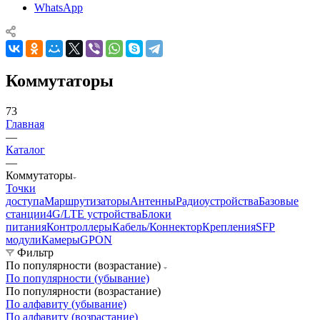
WhatsApp
Коммутаторы
73
Главная
—
Каталог
—
Коммутаторы
Точки
доступа
Маршрутизаторы
Антенны
Радиоустройства
Базовые
станции
4G/LTE устройства
Блоки
питания
Контроллеры
Кабель/Коннектор
Крепления
SFP
модули
Камеры
GPON
Фильтр
По популярности (возрастание)
По популярности (убывание)
По популярности (возрастание)
По алфавиту (убывание)
По алфавиту (возрастание)