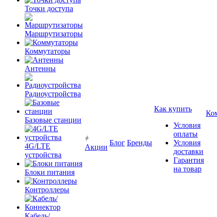
Точки доступа
Маршрутизаторы
Коммутаторы
Антенны
Радиоустройства
Как купить
Ко
Базовые станции
Условия
оплаты
Блог
Бренды
Условия
4G/LTE
Акции
доставки
устройства
Гарантия
на товар
Блоки питания
Контроллеры
Кабель/