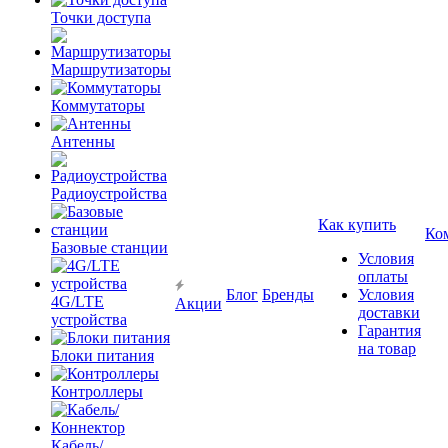
Точки доступа
Маршрутизаторы
Коммутаторы
Антенны
Радиоустройства
Как купить
Ко
Базовые станции
Условия
оплаты
Блог
Бренды
Условия
4G/LTE
Акции
доставки
устройства
Гарантия
на товар
Блоки питания
Контроллеры
Кабель/