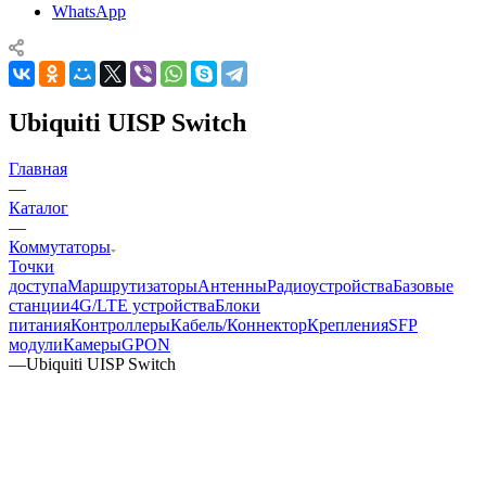
WhatsApp
Ubiquiti UISP Switch
Главная
—
Каталог
—
Коммутаторы
Точки
доступа
Маршрутизаторы
Антенны
Радиоустройства
Базовые
станции
4G/LTE устройства
Блоки
питания
Контроллеры
Кабель/Коннектор
Крепления
SFP
модули
Камеры
GPON
—
Ubiquiti UISP Switch