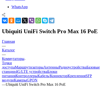
WhatsApp
Ubiquiti UniFi Switch Pro Max 16 PoE
Главная
—
Каталог
—
Коммутаторы
Точки
доступа
Маршрутизаторы
Антенны
Радиоустройства
Базовые
станции
4G/LTE устройства
Блоки
питания
Контроллеры
Кабель/Коннектор
Крепления
SFP
модули
Камеры
GPON
—
Ubiquiti UniFi Switch Pro Max 16 PoE