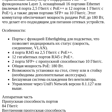
функционалом Layer 3, оснащённый 16 портами Ethernet
(включая 4 порта 2,5 Гбит/с с PoE++ и 12 портов 1 Гбит/с с
PoE+), а также двумя портами SFP+ на 10 Гбит/с. Этот
коммутатор обеспечивает мощность раздачи PoE до 180 Вт,
что делает его подходящим для питания сетевых устройств.
Особенности:
Порты с функцией Etherlighting для подсветки, что
позволяет индицировать их статус (скорость,
соединение, VLAN).
4 порта RJ45 на 2,5 Гбит/с с PoE++.
12 гигабитных портов RJ45 с PoE+.
2 порта SFP+ с пропускной способностью 10 Гбит/с.
Общая мощность PoE: 180 Вт.
Возможность установки на стол, стену или в стойку
(необходимы дополнительные аксессуары).
Бесшумная система охлаждения без вентилятора.
Управление через UniFi Network версии 8.1.127 или
выше.
Аппаратная часть
Пропускная способность портов
84 Гбит/с
Внутренняя пропускная способность