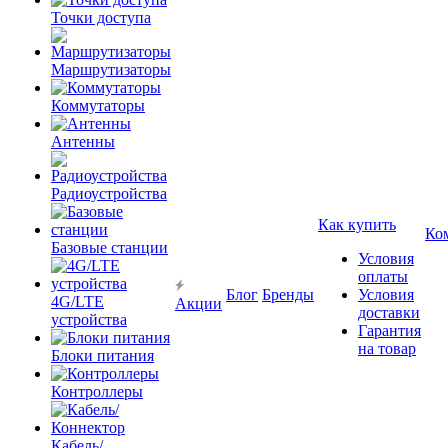
Точки доступа
Маршрутизаторы
Коммутаторы
Антенны
Радиоустройства
Как купить
Ко
Базовые станции
Условия
оплаты
Блог
Бренды
Условия
4G/LTE
Акции
доставки
устройства
Гарантия
на товар
Блоки питания
Контроллеры
Кабель/