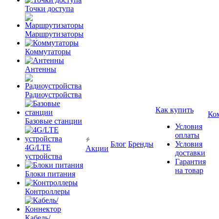
Точки доступа
Маршрутизаторы
Коммутаторы
Антенны
Радиоустройства
Как купить
Ко
Базовые станции
Условия
оплаты
Блог
Бренды
Условия
4G/LTE
Акции
доставки
устройства
Гарантия
на товар
Блоки питания
Контроллеры
Кабель/