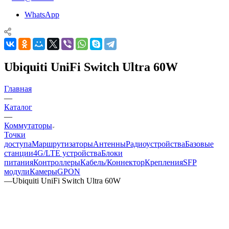
WhatsApp
Ubiquiti UniFi Switch Ultra 60W
Главная
—
Каталог
—
Коммутаторы
Точки
доступа
Маршрутизаторы
Антенны
Радиоустройства
Базовые
станции
4G/LTE устройства
Блоки
питания
Контроллеры
Кабель/Коннектор
Крепления
SFP
модули
Камеры
GPON
—
Ubiquiti UniFi Switch Ultra 60W