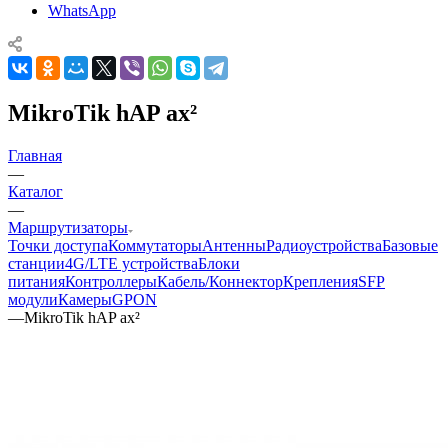
WhatsApp
MikroTik hAP ax²
Главная
—
Каталог
—
Маршрутизаторы
Точки доступа
Коммутаторы
Антенны
Радиоустройства
Базовые
станции
4G/LTE устройства
Блоки
питания
Контроллеры
Кабель/Коннектор
Крепления
SFP
модули
Камеры
GPON
—
MikroTik hAP ax²