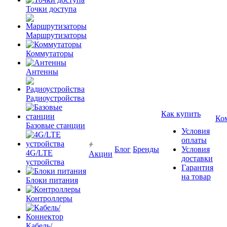
Точки доступа
Маршрутизаторы
Коммутаторы
Антенны
Радиоустройства
Как купить
Ко
Базовые станции
Условия
оплаты
Блог
Бренды
Условия
4G/LTE
Акции
доставки
устройства
Гарантия
на товар
Блоки питания
Контроллеры
Кабель/