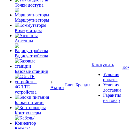
Точки доступа
Маршрутизаторы
Коммутаторы
Антенны
Радиоустройства
Как купить
Ко
Базовые станции
Условия
оплаты
Блог
Бренды
Условия
4G/LTE
Акции
доставки
устройства
Гарантия
на товар
Блоки питания
Контроллеры
Кабель/