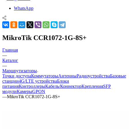
WhatsApp
MikroTik CCR1072-1G-8S+
Главная
—
Каталог
—
Маршрутизаторы
Точки доступа
Коммутаторы
Антенны
Радиоустройства
Базовые
станции
4G/LTE устройства
Блоки
питания
Контроллеры
Кабель/Коннектор
Крепления
SFP
модули
Камеры
GPON
—
MikroTik CCR1072-1G-8S+