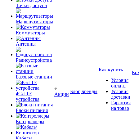
Точки доступа
Маршрутизаторы
Коммутаторы
Антенны
Радиоустройства
Как купить
Ко
Базовые станции
Условия
оплаты
Блог
Бренды
Условия
4G/LTE
Акции
доставки
устройства
Гарантия
на товар
Блоки питания
Контроллеры
Кабель/