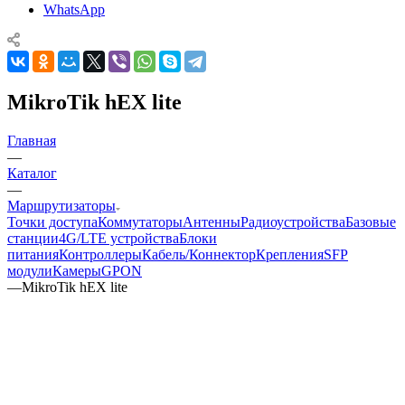
WhatsApp
MikroTik hEX lite
Главная
—
Каталог
—
Маршрутизаторы
Точки доступа
Коммутаторы
Антенны
Радиоустройства
Базовые
станции
4G/LTE устройства
Блоки
питания
Контроллеры
Кабель/Коннектор
Крепления
SFP
модули
Камеры
GPON
—
MikroTik hEX lite