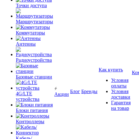
Точки доступа
Маршрутизаторы
Коммутаторы
Антенны
Радиоустройства
Как купить
Ко
Базовые станции
Условия
оплаты
Блог
Бренды
Условия
4G/LTE
Акции
доставки
устройства
Гарантия
на товар
Блоки питания
Контроллеры
Кабель/