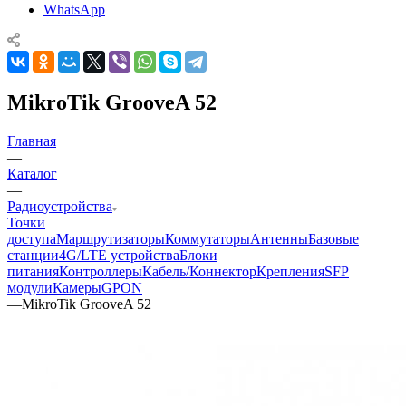
WhatsApp
MikroTik GrooveA 52
Главная
—
Каталог
—
Радиоустройства
Точки
доступа
Маршрутизаторы
Коммутаторы
Антенны
Базовые
станции
4G/LTE устройства
Блоки
питания
Контроллеры
Кабель/Коннектор
Крепления
SFP
модули
Камеры
GPON
—
MikroTik GrooveA 52