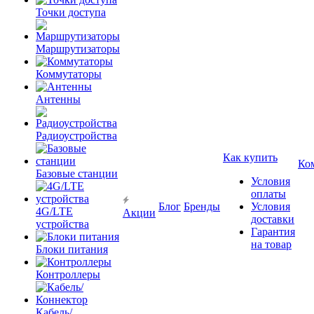
Точки доступа
Маршрутизаторы
Коммутаторы
Антенны
Радиоустройства
Как купить
Ко
Базовые станции
Условия
оплаты
Блог
Бренды
Условия
4G/LTE
Акции
доставки
устройства
Гарантия
на товар
Блоки питания
Контроллеры
Кабель/