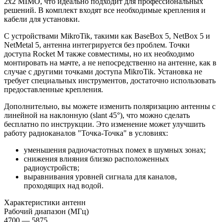
2x2 MIMO, что идеально подходит для профессиональных
решений. В комплект входят все необходимые крепления и
кабели для установки.
С устройствами MikroTik, такими как BaseBox 5, NetBox 5 и
NetMetal 5, антенна интегрируется без проблем. Точки
доступа Rocket M также совместимы, но их необходимо
монтировать на мачте, а не непосредственно на антенне, как в
случае с другими точками доступа MikroTik. Установка не
требует специальных инструментов, достаточно использовать
предоставленные крепления.
Дополнительно, вы можете изменить поляризацию антенны с
линейной на наклонную (slant 45°), что можно сделать
бесплатно по инструкции. Это изменение может улучшить
работу радиоканалов "Точка-Точка" в условиях:
уменьшения радиочастотных помех в шумных зонах;
снижения влияния близко расположенных
радиоустройств;
выравнивания уровней сигнала для каналов,
проходящих над водой.
Характеристики антенн
Рабочий диапазон (МГц)
4700 — 5875