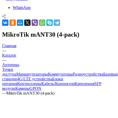
WhatsApp
MikroTik mANT30 (4-pack)
Главная
—
Каталог
—
Антенны
Точки
доступа
Маршрутизаторы
Коммутаторы
Радиоустройства
Базовые
станции
4G/LTE устройства
Блоки
питания
Контроллеры
Кабель/Коннектор
Крепления
SFP
модули
Камеры
GPON
—
MikroTik mANT30 (4-pack)