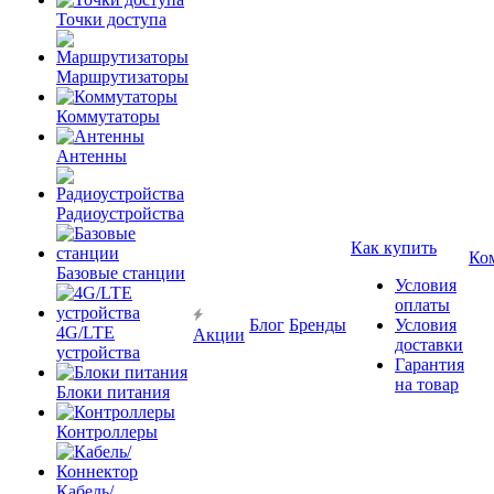
Точки доступа
Маршрутизаторы
Коммутаторы
Антенны
Радиоустройства
Как купить
Ко
Базовые станции
Условия
оплаты
Блог
Бренды
Условия
4G/LTE
Акции
доставки
устройства
Гарантия
на товар
Блоки питания
Контроллеры
Кабель/