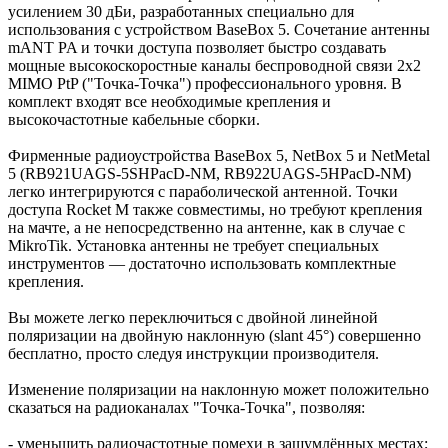
усилением 30 дБи, разработанных специально для
использования с устройством BaseBox 5. Сочетание антенны
mANT PA и точки доступа позволяет быстро создавать
мощные высокоскоростные каналы беспроводной связи 2x2
MIMO PtP ("Точка-Точка") профессионального уровня. В
комплект входят все необходимые крепления и
высокочастотные кабельные сборки.
Фирменные радиоустройства BaseBox 5, NetBox 5 и NetMetal
5 (RB921UAGS-5SHPacD-NM, RB922UAGS-5HPacD-NM)
легко интегрируются с параболической антенной. Точки
доступа Rocket M также совместимы, но требуют крепления
на мачте, а не непосредственно на антенне, как в случае с
MikroTik. Установка антенны не требует специальных
инструментов — достаточно использовать комплектные
крепления.
Вы можете легко переключиться с двойной линейной
поляризации на двойную наклонную (slant 45°) совершенно
бесплатно, просто следуя инструкции производителя.
Изменение поляризации на наклонную может положительно
сказаться на радиоканалах "Точка-Точка", позволяя:
- уменьшить радиочастотные помехи в зашумлённых местах;