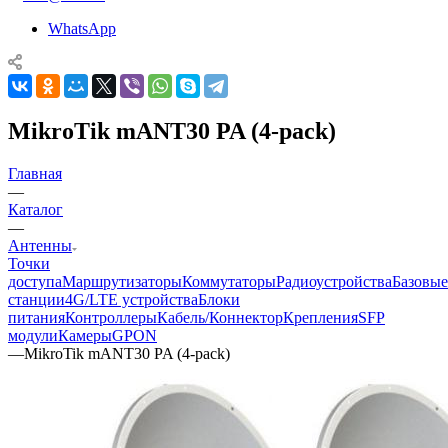
WhatsApp
MikroTik mANT30 PA (4-pack)
Главная
—
Каталог
—
Антенны
Точки
доступа
Маршрутизаторы
Коммутаторы
Радиоустройства
Базовые
станции
4G/LTE устройства
Блоки
питания
Контроллеры
Кабель/Коннектор
Крепления
SFP
модули
Камеры
GPON
—
MikroTik mANT30 PA (4-pack)